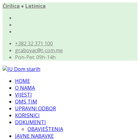
Ćirilica
●
Latinica
+382 32 371 100
grabovac@t-com.me
Pon-Pet: 09h-14h
HOME
O NAMA
VIJESTI
QMS TIM
UPRAVNI ODBOR
KORISNICI
DOKUMENTI
OBAVJEŠTENJA
JAVNE NABAVKE