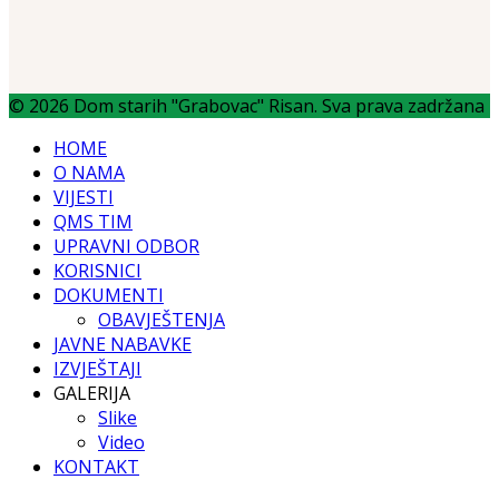
© 2026 Dom starih "Grabovac" Risan. Sva prava zadržana
HOME
O NAMA
VIJESTI
QMS TIM
UPRAVNI ODBOR
KORISNICI
DOKUMENTI
OBAVJEŠTENJA
JAVNE NABAVKE
IZVJEŠTAJI
GALERIJA
Slike
Video
KONTAKT