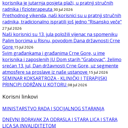
korisnika je jutarnja posjeta plaži, u pratnji stručnih
radnika i fizioterapeuta
30 Jul 2026
Prethodnog vikenda, naši korisnici su u pratnji stručnih
radnika, tradicionalno ispratili još jedno "Risansko veče"
27 Jul 2026
Naši korisnici su 13. jula položili vijenac na spomeniku
Palim borcima u Risnu, povodom Dana državnosti Crne
Gore
15 Jul 2026
Svim građankama i građanima Crne Gore, u ime
korisnika i zaposlenih JU Dom starih "Grabovac", želimo
srećan 13. jul, Dan državnosti Crne Gore, uz segmente
atmosfere sa proslave iz naše ustanove
15 Jul 2026
SEMINAR KOKSARTROZA - KLINIČKI I TERAPIJSKI
PRINCIPI ODRŽAN U KOTORU
08 Jul 2026
Korisni linkovi
MINISTARSTVO RADA I SOCIJALNOG STARANJA
DNEVNI BORAVAK ZA ODRASLA I STARA LICA I STARA
LICA SA INVALIDITETOM