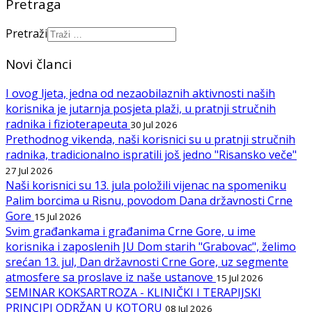
Pretraga
Pretraži
Novi članci
I ovog ljeta, jedna od nezaobilaznih aktivnosti naših
korisnika je jutarnja posjeta plaži, u pratnji stručnih
radnika i fizioterapeuta
30 Jul 2026
Prethodnog vikenda, naši korisnici su u pratnji stručnih
radnika, tradicionalno ispratili još jedno "Risansko veče"
27 Jul 2026
Naši korisnici su 13. jula položili vijenac na spomeniku
Palim borcima u Risnu, povodom Dana državnosti Crne
Gore
15 Jul 2026
Svim građankama i građanima Crne Gore, u ime
korisnika i zaposlenih JU Dom starih "Grabovac", želimo
srećan 13. jul, Dan državnosti Crne Gore, uz segmente
atmosfere sa proslave iz naše ustanove
15 Jul 2026
SEMINAR KOKSARTROZA - KLINIČKI I TERAPIJSKI
PRINCIPI ODRŽAN U KOTORU
08 Jul 2026