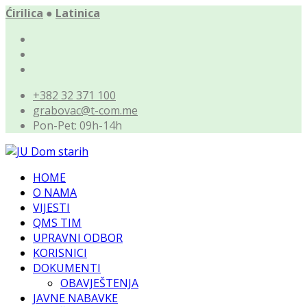
Ćirilica
●
Latinica
+382 32 371 100
grabovac@t-com.me
Pon-Pet: 09h-14h
HOME
O NAMA
VIJESTI
QMS TIM
UPRAVNI ODBOR
KORISNICI
DOKUMENTI
OBAVJEŠTENJA
JAVNE NABAVKE