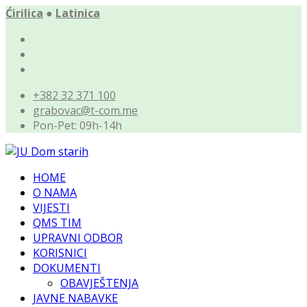
Ćirilica
●
Latinica
+382 32 371 100
grabovac@t-com.me
Pon-Pet: 09h-14h
HOME
O NAMA
VIJESTI
QMS TIM
UPRAVNI ODBOR
KORISNICI
DOKUMENTI
OBAVJEŠTENJA
JAVNE NABAVKE