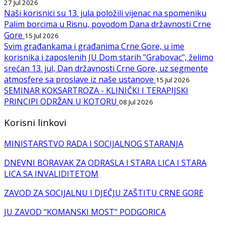
27 Jul 2026
Naši korisnici su 13. jula položili vijenac na spomeniku
Palim borcima u Risnu, povodom Dana državnosti Crne
Gore
15 Jul 2026
Svim građankama i građanima Crne Gore, u ime
korisnika i zaposlenih JU Dom starih "Grabovac", želimo
srećan 13. jul, Dan državnosti Crne Gore, uz segmente
atmosfere sa proslave iz naše ustanove
15 Jul 2026
SEMINAR KOKSARTROZA - KLINIČKI I TERAPIJSKI
PRINCIPI ODRŽAN U KOTORU
08 Jul 2026
Korisni linkovi
MINISTARSTVO RADA I SOCIJALNOG STARANJA
DNEVNI BORAVAK ZA ODRASLA I STARA LICA I STARA
LICA SA INVALIDITETOM
ZAVOD ZA SOCIJALNU I DJEČJU ZAŠTITU CRNE GORE
JU ZAVOD "KOMANSKI MOST" PODGORICA