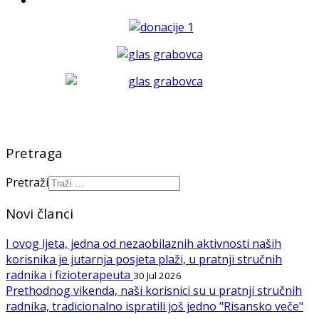
Pretraga
Pretraži
Novi članci
I ovog ljeta, jedna od nezaobilaznih aktivnosti naših
korisnika je jutarnja posjeta plaži, u pratnji stručnih
radnika i fizioterapeuta
30 Jul 2026
Prethodnog vikenda, naši korisnici su u pratnji stručnih
radnika, tradicionalno ispratili još jedno "Risansko veče"