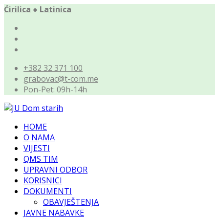
Ćirilica
●
Latinica
+382 32 371 100
grabovac@t-com.me
Pon-Pet: 09h-14h
HOME
O NAMA
VIJESTI
QMS TIM
UPRAVNI ODBOR
KORISNICI
DOKUMENTI
OBAVJEŠTENJA
JAVNE NABAVKE