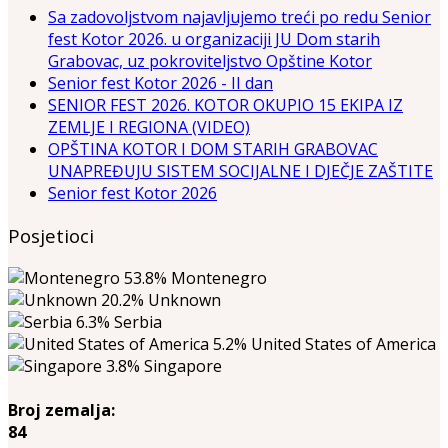
Sa zadovoljstvom najavljujemo treći po redu Senior
fest Kotor 2026. u organizaciji JU Dom starih
Grabovac, uz pokroviteljstvo Opštine Kotor
Senior fest Kotor 2026 - II dan
SENIOR FEST 2026. KOTOR OKUPIO 15 EKIPA IZ
ZEMLJE I REGIONA (VIDEO)
OPŠTINA KOTOR I DOM STARIH GRABOVAC
UNAPREĐUJU SISTEM SOCIJALNE I DJEČJE ZAŠTITE
Senior fest Kotor 2026
Posjetioci
53.8%
Montenegro
20.2%
Unknown
6.3%
Serbia
5.2%
United States of America
3.8%
Singapore
Broj zemalja:
84