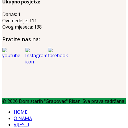
Ukupno posjeta:
Danas:
1
Ove nedelje:
111
Ovog mjeseca:
138
Pratite nas na:
© 2026 Dom starih "Grabovac" Risan. Sva prava zadržana
HOME
O NAMA
VIJESTI