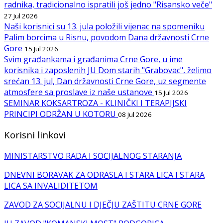
radnika, tradicionalno ispratili još jedno "Risansko veče"
27 Jul 2026
Naši korisnici su 13. jula položili vijenac na spomeniku
Palim borcima u Risnu, povodom Dana državnosti Crne
Gore
15 Jul 2026
Svim građankama i građanima Crne Gore, u ime
korisnika i zaposlenih JU Dom starih "Grabovac", želimo
srećan 13. jul, Dan državnosti Crne Gore, uz segmente
atmosfere sa proslave iz naše ustanove
15 Jul 2026
SEMINAR KOKSARTROZA - KLINIČKI I TERAPIJSKI
PRINCIPI ODRŽAN U KOTORU
08 Jul 2026
Korisni linkovi
MINISTARSTVO RADA I SOCIJALNOG STARANJA
DNEVNI BORAVAK ZA ODRASLA I STARA LICA I STARA
LICA SA INVALIDITETOM
ZAVOD ZA SOCIJALNU I DJEČJU ZAŠTITU CRNE GORE