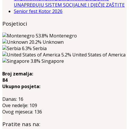
UNAPREĐUJU SISTEM SOCIJALNE I DJEČJE ZAŠTITE
Senior fest Kotor 2026
Posjetioci
53.8%
Montenegro
20.2%
Unknown
6.3%
Serbia
5.2%
United States of America
3.8%
Singapore
Broj zemalja:
84
Ukupno posjeta:
Danas:
16
Ove nedelje:
109
Ovog mjeseca:
136
Pratite nas na: