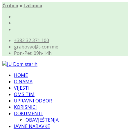
Ćirilica
●
Latinica
+382 32 371 100
grabovac@t-com.me
Pon-Pet: 09h-14h
HOME
O NAMA
VIJESTI
QMS TIM
UPRAVNI ODBOR
KORISNICI
DOKUMENTI
OBAVJEŠTENJA
JAVNE NABAVKE