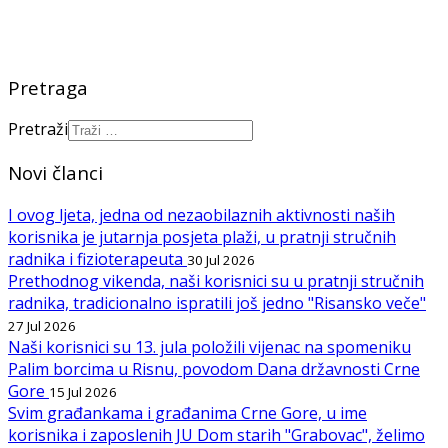
Pretraga
Pretraži
Novi članci
I ovog ljeta, jedna od nezaobilaznih aktivnosti naših
korisnika je jutarnja posjeta plaži, u pratnji stručnih
radnika i fizioterapeuta
30 Jul 2026
Prethodnog vikenda, naši korisnici su u pratnji stručnih
radnika, tradicionalno ispratili još jedno "Risansko veče"
27 Jul 2026
Naši korisnici su 13. jula položili vijenac na spomeniku
Palim borcima u Risnu, povodom Dana državnosti Crne
Gore
15 Jul 2026
Svim građankama i građanima Crne Gore, u ime
korisnika i zaposlenih JU Dom starih "Grabovac", želimo