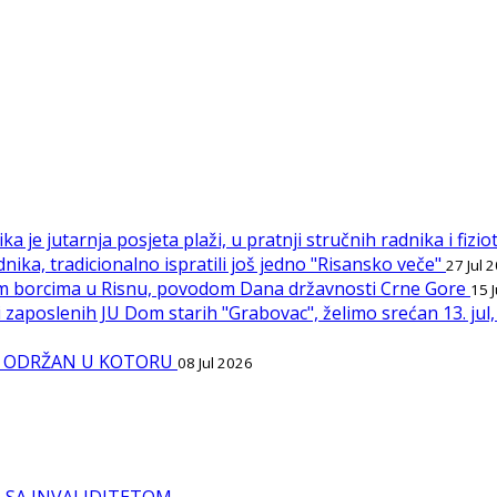
ka je jutarnja posjeta plaži, u pratnji stručnih radnika i fiz
nika, tradicionalno ispratili još jedno "Risansko veče"
27 Jul 
Palim borcima u Risnu, povodom Dana državnosti Crne Gore
15 
 zaposlenih JU Dom starih "Grabovac", želimo srećan 13. ju
IPI ODRŽAN U KOTORU
08 Jul 2026