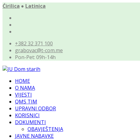
Ćirilica
●
Latinica
+382 32 371 100
grabovac@t-com.me
Pon-Pet: 09h-14h
HOME
O NAMA
VIJESTI
QMS TIM
UPRAVNI ODBOR
KORISNICI
DOKUMENTI
OBAVJEŠTENJA
JAVNE NABAVKE