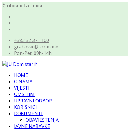
Ćirilica
●
Latinica
+382 32 371 100
grabovac@t-com.me
Pon-Pet: 09h-14h
HOME
O NAMA
VIJESTI
QMS TIM
UPRAVNI ODBOR
KORISNICI
DOKUMENTI
OBAVJEŠTENJA
JAVNE NABAVKE