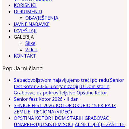
KORISNICI
DOKUMENTI
OBAVJEŠTENJA
JAVNE NABAVKE
IZVJEŠTAJI
GALERIJA
Slike
Video
KONTAKT
Popularni članci
Sa zadovoljstvom najavljujemo treći po redu Senior
fest Kotor 2026. u organizaciji JU Dom starih
Grabovac, uz pokroviteljstvo Opštine Kotor
Senior fest Kotor 2026 - II dan
SENIOR FEST 2026. KOTOR OKUPIO 15 EKIPA IZ
ZEMLJE I REGIONA (VIDEO)
OPŠTINA KOTOR I DOM STARIH GRABOVAC
UNAPREĐUJU SISTEM SOCIJALNE I DJEČJE ZAŠTITE