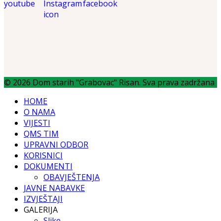
© 2026 Dom starih "Grabovac" Risan. Sva prava zadržana
HOME
O NAMA
VIJESTI
QMS TIM
UPRAVNI ODBOR
KORISNICI
DOKUMENTI
OBAVJEŠTENJA
JAVNE NABAVKE
IZVJEŠTAJI
GALERIJA
Slike