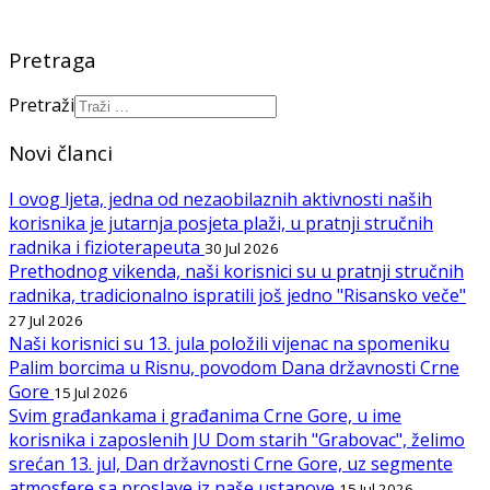
Pretraga
Pretraži
Novi članci
I ovog ljeta, jedna od nezaobilaznih aktivnosti naših
korisnika je jutarnja posjeta plaži, u pratnji stručnih
radnika i fizioterapeuta
30 Jul 2026
Prethodnog vikenda, naši korisnici su u pratnji stručnih
radnika, tradicionalno ispratili još jedno "Risansko veče"
27 Jul 2026
Naši korisnici su 13. jula položili vijenac na spomeniku
Palim borcima u Risnu, povodom Dana državnosti Crne
Gore
15 Jul 2026
Svim građankama i građanima Crne Gore, u ime
korisnika i zaposlenih JU Dom starih "Grabovac", želimo
srećan 13. jul, Dan državnosti Crne Gore, uz segmente
atmosfere sa proslave iz naše ustanove
15 Jul 2026