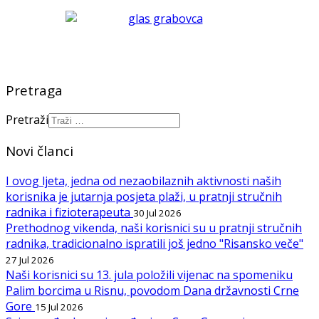
Pretraga
Pretraži
Novi članci
I ovog ljeta, jedna od nezaobilaznih aktivnosti naših
korisnika je jutarnja posjeta plaži, u pratnji stručnih
radnika i fizioterapeuta
30 Jul 2026
Prethodnog vikenda, naši korisnici su u pratnji stručnih
radnika, tradicionalno ispratili još jedno "Risansko veče"
27 Jul 2026
Naši korisnici su 13. jula položili vijenac na spomeniku
Palim borcima u Risnu, povodom Dana državnosti Crne
Gore
15 Jul 2026