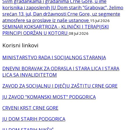
Svim građankama i građanima Crne Gore, u ime
korisnika i zaposlenih JU Dom starih "Grabovac", želimo
srećan 13. jul, Dan državnosti Crne Gore, uz segmente
atmosfere sa proslave iz naše ustanove
15 Jul 2026
SEMINAR KOKSARTROZA - KLINIČKI I TERAPIJSKI
PRINCIPI ODRŽAN U KOTORU
08 Jul 2026
Korisni linkovi
MINISTARSTVO RADA I SOCIJALNOG STARANJA
DNEVNI BORAVAK ZA ODRASLA I STARA LICA I STARA
LICA SA INVALIDITETOM
ZAVOD ZA SOCIJALNU I DJEČJU ZAŠTITU CRNE GORE
JU ZAVOD "KOMANSKI MOST" PODGORICA
CRVENI KRST CRNE GORE
JU DOM STARIH PODGORICA