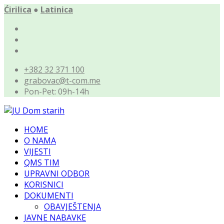
Ćirilica
●
Latinica
+382 32 371 100
grabovac@t-com.me
Pon-Pet: 09h-14h
HOME
O NAMA
VIJESTI
QMS TIM
UPRAVNI ODBOR
KORISNICI
DOKUMENTI
OBAVJEŠTENJA
JAVNE NABAVKE