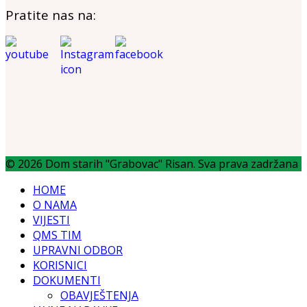
Pratite nas na:
© 2026 Dom starih "Grabovac" Risan. Sva prava zadržana
HOME
O NAMA
VIJESTI
QMS TIM
UPRAVNI ODBOR
KORISNICI
DOKUMENTI
OBAVJEŠTENJA