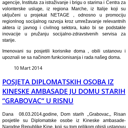
agencije, Instituta za istraživanje i brigu o starima i Centra za
volonterske usluge, iz regiona Marche, iz Italije koji su
uključeni u projekat NETAGE , odnosno u promociju
regionlnog socijalnog razvoja kroz umrežavanje relevantnih
aktera iz javnog i civilnog sektora, kako bi se podstakle
inovacije u pružanju socijalno-zdravstvenih servisa za
starije.
Imenovani su posjetili korisnike doma , obili ustanovu i
upoznali se sa načinom funkcionisanja i rada našeg doma.
10 Mart 2014
POSJETA DIPLOMATSKIH OSOBA IZ
KINESKE AMBASADE JU DOMU STARIH
“GRABOVAC“ U RISNU
Dana 08.03.2014.godine, Dom starih ,,Grabovac,, Risan
posjetile su Diplomatske osobe iz Kineske ambasade-
Narodne Republike Kine, koji su tom prilikom obisli ustanovu