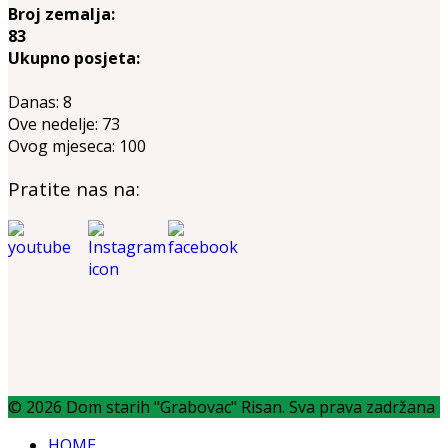
Broj zemalja:
83
Ukupno posjeta:
Danas:
8
Ove nedelje:
73
Ovog mjeseca:
100
Pratite nas na:
© 2026 Dom starih "Grabovac" Risan. Sva prava zadržana
HOME