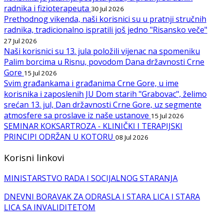
radnika i fizioterapeuta
30 Jul 2026
Prethodnog vikenda, naši korisnici su u pratnji stručnih
radnika, tradicionalno ispratili još jedno "Risansko veče"
27 Jul 2026
Naši korisnici su 13. jula položili vijenac na spomeniku
Palim borcima u Risnu, povodom Dana državnosti Crne
Gore
15 Jul 2026
Svim građankama i građanima Crne Gore, u ime
korisnika i zaposlenih JU Dom starih "Grabovac", želimo
srećan 13. jul, Dan državnosti Crne Gore, uz segmente
atmosfere sa proslave iz naše ustanove
15 Jul 2026
SEMINAR KOKSARTROZA - KLINIČKI I TERAPIJSKI
PRINCIPI ODRŽAN U KOTORU
08 Jul 2026
Korisni linkovi
MINISTARSTVO RADA I SOCIJALNOG STARANJA
DNEVNI BORAVAK ZA ODRASLA I STARA LICA I STARA
LICA SA INVALIDITETOM