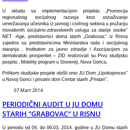
U skladu sa implementacijom projekta „Promocija
regionalnog socijalnog razvoja kroz osnaživanje
umrežavanja učesnika iz javnog i civilnog sektora u pružanju
inovativnih socijalno-zdravstvenih usluga za starije osobe"
NET -Age, predstavnici doma starih „Grabovac" iz Risna
zajedno sa predstavnicima Ministarstva rada i socijalnog
staranja , Institutom za javno zdravlje i Asocijacijom za
demokratski prosperitet – ZID realizovali su Prvu studijsku
posjetu , Mobility program u Sloveniji, Nova Gorica.
Prilikom studijske posjete obišli smo JU Dom „Upokojencev"
u Novoj Gorici i privatni dom Centar starih „Pristan".
07 Mart 2014
PERIODIČNI AUDIT U JU DOMU
STARIH “GRABOVAC“ U RISNU
U periodu od 04. do 06.03. 2014. godine u JU Domu starih