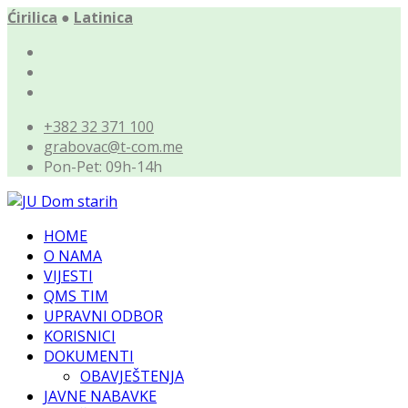
Ćirilica
●
Latinica
+382 32 371 100
grabovac@t-com.me
Pon-Pet: 09h-14h
HOME
O NAMA
VIJESTI
QMS TIM
UPRAVNI ODBOR
KORISNICI
DOKUMENTI
OBAVJEŠTENJA
JAVNE NABAVKE